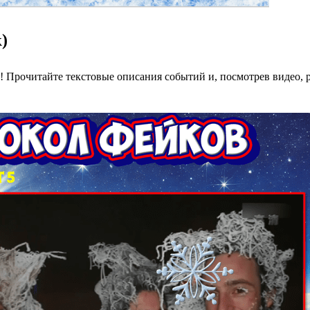
)
 Прочитайте текстовые описания событий и, посмотрев видео, р