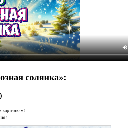
озная солянка»:
)
ём картинкам!
ния?