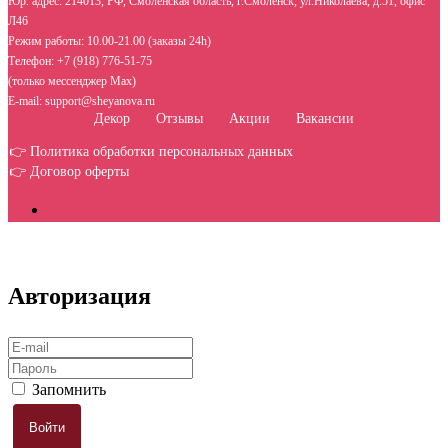
Юр. адрес: 214013, РФ, Смоленская область, г.Смоленск, ул.Николаева, д.51, офис
Л46
Режим работы: 10.00-21.00 (заказы 24h)
Телефон: +7 (918) 776-51-75
(только мессенджер Max)
E-mail: support@sheyanova.ru
Декор
Отзывы
Акции
Вакансии
👉 Политика обработки персональных данных
👉 Договор оферты
Авторизация
Запомнить