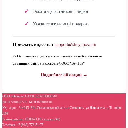
Эмоции участников + экран
Укажите желаемый подарок
Прислать видео на:
support@sheyanova.ru
⚠️ Отправляя видео, вы соглашаетесь на публикацию на
страницах сайтов и соц.сетей ООО "Вечёра"
Подробнее об акции →
ООО «Вечёра» ОГРН 1256700000501
ИНН 6700027721 КПП 670001001
Юр. адрес: 214013, РФ, Смоленская область, г.Смоленск, ул.Николаева, д.51, офис
Л46
Режим работы: 10.00-21.00 (заказы 24h)
Телефон: +7 (918) 776-51-75