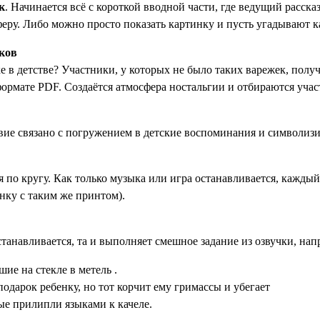
к
. Начинается всё с короткой вводной части, где ведущий расска
еру. Либо можно просто показать картинку и пусть угадывают к
иков
 в детстве? Участники, у которых не было таких варежек, получ
ормате PDF. Создаётся атмосфера ностальгии и отбираются учас
твие связано с погружением в детские воспоминания и символиз
я по кругу. Как только музыка или игра останавливается, кажд
нку с таким же принтом).
станавливается, та и выполняет смешное задание из озвучки, нап
ие на стекле в метель .
одарок ребенку, но тот корчит ему гримассы и убегает
ые прилипли языками к качеле.