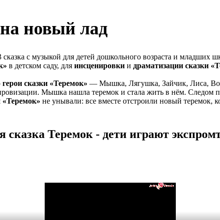
 на новый лад
 сказка с музыкой для детей дошкольного возраста и младших ш
к»
в детском саду, для
инсценировки
и
драматизации сказки «
о
герои сказки «Теремок»
— Мышка, Лягушка, Зайчик, Лиса, Во
овизации. Мышка нашла теремок и стала жить в нём. Следом пр
и «Теремок»
не унывали: все вместе отстроили новый теремок, к
 сказка Теремок
- дети играют экспром