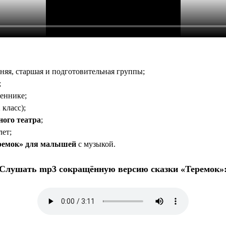
яя, старшая и подготовительная группы;
;
еннике;
 класс);
ного театра
;
лет;
еремок» для малышей
с музыкой.
Слушать mp3 сокращённую версию сказки «Теремок»