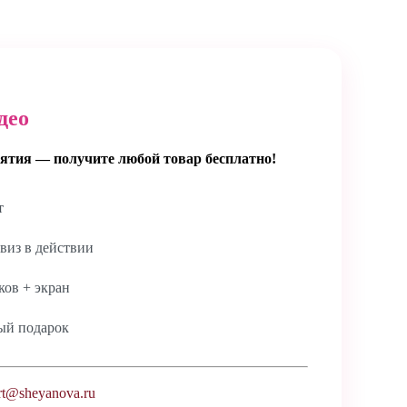
део
ятия — получите любой товар бесплатно!
т
виз в действии
ов + экран
ый подарок
t@sheyanova.ru