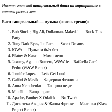
Ностальгический
танцевальный батл на корпоративе
с
хитами разных лет
Батл танцевальный — музыка (список треков):
Bob Sinclar, Big Ali, Dollarman, Makedah — Rock This
Party
Tony Dark Eyes, Joe Parra — Sweet Dreams
IOWA — Пульсом бьёт бит
Filatov & Karas — Мимо меня
Jaxomy, Agatino Romero, W&W feat. Raffaella Carrà —
Pedro (W&W Remix)
Jennifer Lopez — Let's Get Loud
Galibri & Mavik — Федерико Феллини
Anna Nemchenko — Танцпол везде
Minelli — Rampampam
Apashe, Panther X Odalisk — No Twerk
Дискотека Авария & Жанна Фриске — Малинки (Klass
Project Remix)