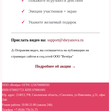
Покажите игру/квиз в действии
Эмоции участников + экран
Укажите желаемый подарок
Прислать видео на:
support@sheyanova.ru
⚠️ Отправляя видео, вы соглашаетесь на публикацию на
страницах сайтов и соц.сетей ООО "Вечёра"
Подробнее об акции →
ООО «Вечёра» ОГРН 1256700000501
ИНН 6700027721 КПП 670001001
Юр. адрес: 214013, РФ, Смоленская область, г.Смоленск, ул.Николаева, д.51, офис
Л46
Режим работы: 10.00-21.00 (заказы 24h)
Телефон: +7 (918) 776-51-75