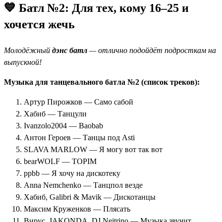
💙 Батл №2: Для тех, кому 16–25 и
хочется жечь
Молодёжный
дэнс батл
— отлично подойдёт подросткам на
выпускной!
Музыка для танцевального батла №2 (список треков):
Артур Пирожков — Само сабой
Хабиб — Танцули
Ivanzolo2004 — Baobab
Антон Героев — Танцы под Asti
SLAVA MARLOW — Я могу вот так вот
bearWOLF — TOPIM
ppbb — Я хочу на дискотеку
Anna Nemchenko — Танцпол везде
Хабиб, Galibri & Mavik — Дискотанцы
Максим Круженков — Плясать
Вирус, JAKONDA, DJ Nejtrino — Музыка звучит