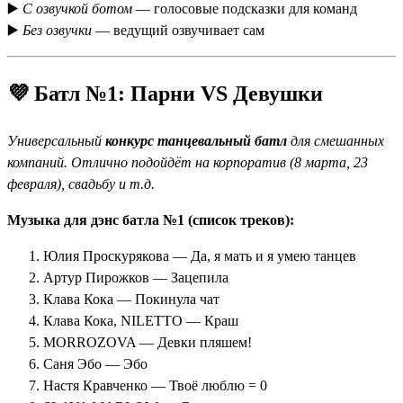
▶️
С озвучкой ботом
— голосовые подсказки для команд
▶️
Без озвучки
— ведущий озвучивает сам
💜 Батл №1: Парни VS Девушки
Универсальный
конкурс танцевальный батл
для смешанных
компаний. Отлично подойдёт на корпоратив (8 марта, 23
февраля), свадьбу и т.д.
Музыка для дэнс батла №1 (список треков):
Юлия Проскурякова — Да, я мать и я умею танцев
Артур Пирожков — Зацепила
Клава Кока — Покинула чат
Клава Кока, NILETTO — Краш
MORROZOVA — Девки пляшем!
Саня Эбо — Эбо
Настя Кравченко — Твоё люблю = 0