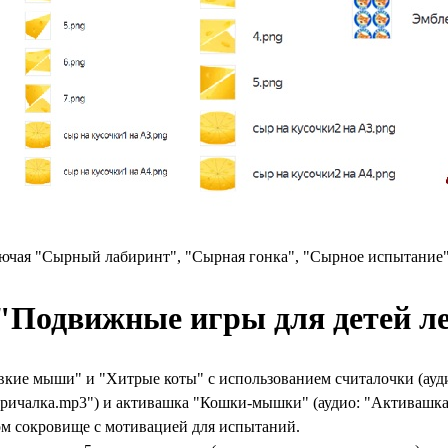
лючая "Сырный лабиринт", "Сырная гонка", "Сырное испытание"
 "Подвижные игры для детей л
овкие мыши" и "Хитрые коты" с использованием считалочки (ауд
"Кричалка.mp3") и активашка "Кошки-мышки" (аудио: "Активашк
ом сокровище с мотивацией для испытаний.