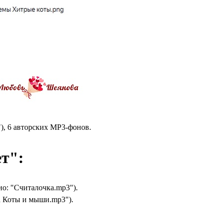
), 6 авторских MP3-фонов.
ет":
ио: "Считалочка.mp3").
а Коты и мыши.mp3").