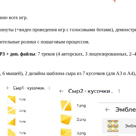
нию всех игр.
 минуты (+видео проведения игр с голосовыми ботами), демонст
нительные ролики с пошаговым процессом.
P3 + доп. файлы
: 7 треков (4 авторских, 3 лицензированных, 2
к, 6 мышей), 2 дизайна шаблона сыра из 7 кусочков (для А3 и А4