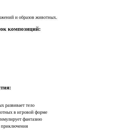
ижений и образов животных.
ок композиций:
тия:
х развивает тело
вотных в игровой форме
тимулирует фантазию
 приключения