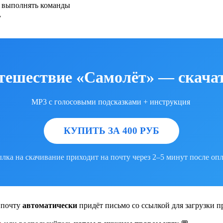
и выполнять команды
у
тешествие «Самолёт» — скачат
MP3 с голосовыми подсказками + инструкция
КУПИТЬ ЗА 400 РУБ
лка на скачивание приходит на почту через 2–5 минут после оп
 почту
автоматически
придёт письмо со ссылкой для загрузки п