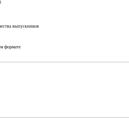
:
ичества выпускников
ом формате