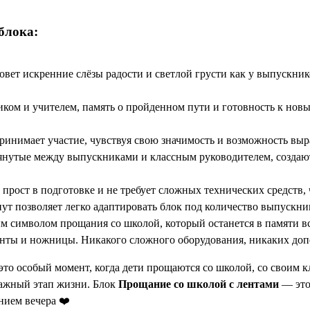
блока:
вет искренние слёзы радости и светлой грусти как у выпускников
ком и учителем, память о пройденном пути и готовность к нов
нимает участие, чувствуя свою значимость и возможность выра
янутые между выпускниками и классным руководителем, создаю
 прост в подготовке и не требует сложных технических средств,
ут позволяет легко адаптировать блок под количество выпускник
м символом прощания со школой, который останется в памяти вс
нты и ножницы. Никакого сложного оборудования, никаких доп
о особый момент, когда дети прощаются со школой, со своим 
важный этап жизни. Блок
Прощание со школой с лентами
— это
нием вечера ❤️