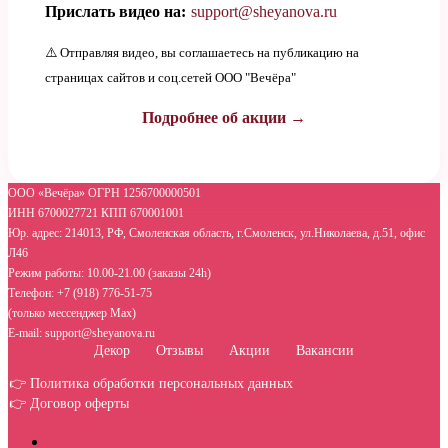
Прислать видео на:
support@sheyanova.ru
⚠️ Отправляя видео, вы соглашаетесь на публикацию на
страницах сайтов и соц.сетей ООО "Вечёра"
Подробнее об акции →
ООО «Вечёра» ОГРН 1256700000501
ИНН 6700027721 КПП 670001001
Юр. адрес: 214013, РФ, Смоленская область, г.Смоленск, ул.Николаева, д.51, офис
Л46
Режим работы: 10.00-21.00 (заказы 24h)
Телефон: +7 (918) 776-51-75
(только мессенджер Max)
E-mail: support@sheyanova.ru
Декор
Отзывы
Акции
Вакансии
👉 Политика обработки персональных данных
👉 Договор оферты