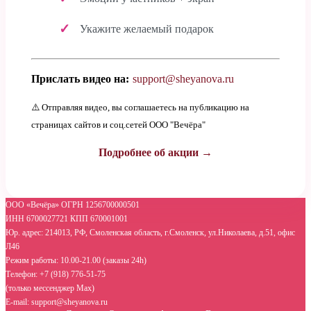
Укажите желаемый подарок
Прислать видео на:
support@sheyanova.ru
⚠️ Отправляя видео, вы соглашаетесь на публикацию на
страницах сайтов и соц.сетей ООО "Вечёра"
Подробнее об акции →
ООО «Вечёра» ОГРН 1256700000501
ИНН 6700027721 КПП 670001001
Юр. адрес: 214013, РФ, Смоленская область, г.Смоленск, ул.Николаева, д.51, офис
Л46
Режим работы: 10.00-21.00 (заказы 24h)
Телефон: +7 (918) 776-51-75
(только мессенджер Max)
E-mail: support@sheyanova.ru