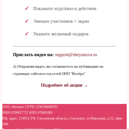
Покажите игру/квиз в действии
Эмоции участников + экран
Укажите желаемый подарок
Прислать видео на:
support@sheyanova.ru
⚠️ Отправляя видео, вы соглашаетесь на публикацию на
страницах сайтов и соц.сетей ООО "Вечёра"
Подробнее об акции →
ООО «Вечёра» ОГРН 1256700000501
ИНН 6700027721 КПП 670001001
Юр. адрес: 214013, РФ, Смоленская область, г.Смоленск, ул.Николаева, д.51, офис
Л46