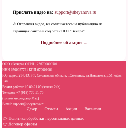
Прислать видео на:
support@sheyanova.ru
⚠️ Отправляя видео, вы соглашаетесь на публикацию на
страницах сайтов и соц.сетей ООО "Вечёра"
Подробнее об акции →
ООО «Вечёра» ОГРН 1256700000501
ИНН 6700027721 КПП 670001001
Юр. адрес: 214013, РФ, Смоленская область, г.Смоленск, ул.Николаева, д.51, офис
Л46
Режим работы: 10.00-21.00 (заказы 24h)
Телефон: +7 (918) 776-51-75
(только мессенджер Max)
E-mail: support@sheyanova.ru
Декор
Отзывы
Акции
Вакансии
👉 Политика обработки персональных данных
👉 Договор оферты