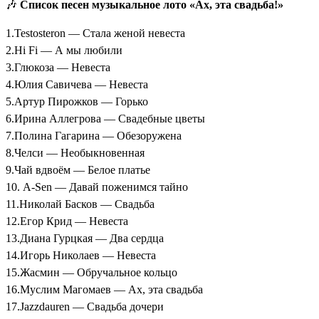
🎶
Список песен музыкальное лото «Ах, эта свадьба!»
1.Testosteron — Стала женой невеста
2.Hi Fi — А мы любили
3.Глюкоза — Невеста
4.Юлия Савичева — Невеста
5.Артур Пирожков — Горько
6.Ирина Аллегрова — Свадебные цветы
7.Полина Гагарина — Обезоружена
8.Челси — Необыкновенная
9.Чай вдвоём — Белое платье
10. A-Sen — Давай поженимся тайно
11.Николай Басков — Свадьба
12.Егор Крид — Невеста
13.Диана Гурцкая — Два сердца
14.Игорь Николаев — Невеста
15.Жасмин — Обручальное кольцо
16.Муслим Магомаев — Ах, эта свадьба
17.Jazzdauren — Свадьба дочери