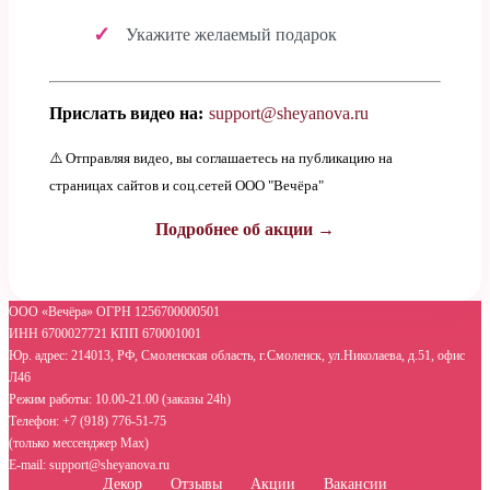
Укажите желаемый подарок
Прислать видео на:
support@sheyanova.ru
⚠️ Отправляя видео, вы соглашаетесь на публикацию на
страницах сайтов и соц.сетей ООО "Вечёра"
Подробнее об акции →
ООО «Вечёра» ОГРН 1256700000501
ИНН 6700027721 КПП 670001001
Юр. адрес: 214013, РФ, Смоленская область, г.Смоленск, ул.Николаева, д.51, офис
Л46
Режим работы: 10.00-21.00 (заказы 24h)
Телефон: +7 (918) 776-51-75
(только мессенджер Max)
E-mail: support@sheyanova.ru
Декор
Отзывы
Акции
Вакансии