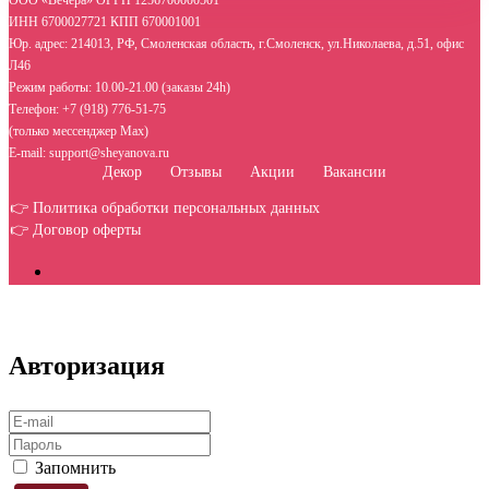
ИНН 6700027721 КПП 670001001
Юр. адрес: 214013, РФ, Смоленская область, г.Смоленск, ул.Николаева, д.51, офис
Л46
Режим работы: 10.00-21.00 (заказы 24h)
Телефон: +7 (918) 776-51-75
(только мессенджер Max)
E-mail: support@sheyanova.ru
Декор
Отзывы
Акции
Вакансии
👉 Политика обработки персональных данных
👉 Договор оферты
Авторизация
Запомнить