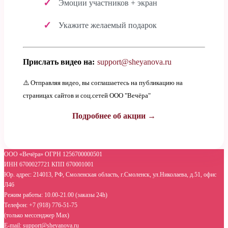
Эмоции участников + экран
Укажите желаемый подарок
Прислать видео на:
support@sheyanova.ru
⚠️ Отправляя видео, вы соглашаетесь на публикацию на
страницах сайтов и соц.сетей ООО "Вечёра"
Подробнее об акции →
ООО «Вечёра» ОГРН 1256700000501
ИНН 6700027721 КПП 670001001
Юр. адрес: 214013, РФ, Смоленская область, г.Смоленск, ул.Николаева, д.51, офис
Л46
Режим работы: 10.00-21.00 (заказы 24h)
Телефон: +7 (918) 776-51-75
(только мессенджер Max)
E-mail: support@sheyanova.ru