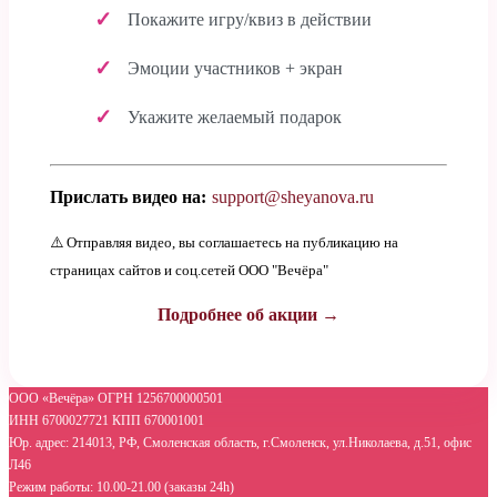
Покажите игру/квиз в действии
Эмоции участников + экран
Укажите желаемый подарок
Прислать видео на:
support@sheyanova.ru
⚠️ Отправляя видео, вы соглашаетесь на публикацию на
страницах сайтов и соц.сетей ООО "Вечёра"
Подробнее об акции →
ООО «Вечёра» ОГРН 1256700000501
ИНН 6700027721 КПП 670001001
Юр. адрес: 214013, РФ, Смоленская область, г.Смоленск, ул.Николаева, д.51, офис
Л46
Режим работы: 10.00-21.00 (заказы 24h)