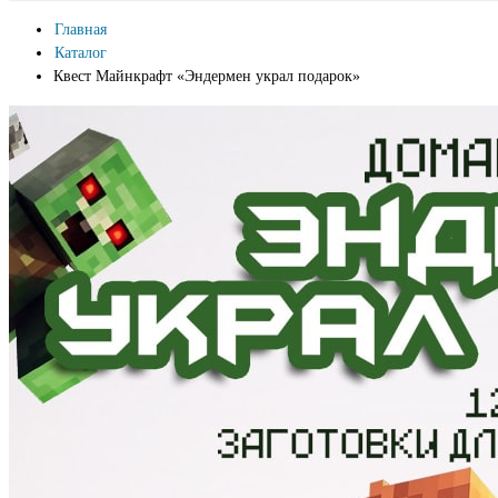
Главная
Каталог
Квест Майнкрафт «Эндермен украл подарок»