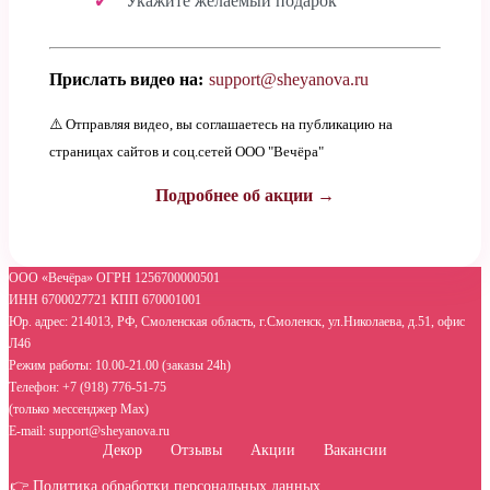
Укажите желаемый подарок
Прислать видео на:
support@sheyanova.ru
⚠️ Отправляя видео, вы соглашаетесь на публикацию на
страницах сайтов и соц.сетей ООО "Вечёра"
Подробнее об акции →
ООО «Вечёра» ОГРН 1256700000501
ИНН 6700027721 КПП 670001001
Юр. адрес: 214013, РФ, Смоленская область, г.Смоленск, ул.Николаева, д.51, офис
Л46
Режим работы: 10.00-21.00 (заказы 24h)
Телефон: +7 (918) 776-51-75
(только мессенджер Max)
E-mail: support@sheyanova.ru
Декор
Отзывы
Акции
Вакансии
👉 Политика обработки персональных данных