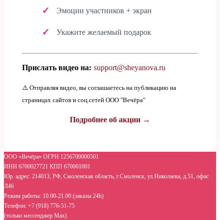
Эмоции участников + экран
Укажите желаемый подарок
Прислать видео на:
support@sheyanova.ru
⚠️ Отправляя видео, вы соглашаетесь на публикацию на
страницах сайтов и соц.сетей ООО "Вечёра"
Подробнее об акции →
ООО «Вечёра» ОГРН 1256700000501
ИНН 6700027721 КПП 670001001
Юр. адрес: 214013, РФ, Смоленская область, г.Смоленск, ул.Николаева, д.51, офис
Л46
Режим работы: 10.00-21.00 (заказы 24h)
Телефон: +7 (918) 776-51-75
(только мессенджер Max)