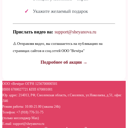
Укажите желаемый подарок
Прислать видео на:
support@sheyanova.ru
⚠️ Отправляя видео, вы соглашаетесь на публикацию на
страницах сайтов и соц.сетей ООО "Вечёра"
Подробнее об акции →
ООО «Вечёра» ОГРН 1256700000501
ИНН 6700027721 КПП 670001001
Юр. адрес: 214013, РФ, Смоленская область, г.Смоленск, ул.Николаева, д.51, офис
Л46
Режим работы: 10.00-21.00 (заказы 24h)
Телефон: +7 (918) 776-51-75
(только мессенджер Max)
E-mail: support@sheyanova.ru