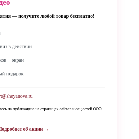
део
ятия — получите любой товар бесплатно!
т
виз в действии
ов + экран
ый подарок
t@sheyanova.ru
етесь на публикацию на страницах сайтов и соц.сетей ООО
Подробнее об акции →