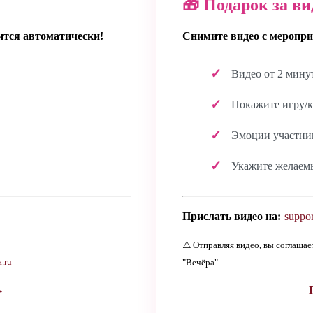
🎁 Подарок за ви
ится автоматически!
Снимите видео с меропри
Видео от 2 мину
Покажите игру/к
Эмоции участник
Укажите желаем
Прислать видео на:
suppor
⚠️ Отправляя видео, вы соглаша
.ru
"Вечёра"
→