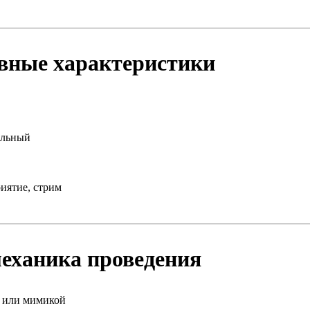
овные характеристики
альный
риятие, стрим
еханика проведения
а или мимикой