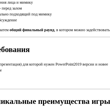
ния лица и мимику
 перед залом
еально подходящий под мимику
обсуждение
 затем
общий финальный раунд
, в котором можно задействовать 
ебования
презентация) для которой нужен PowerPoint2019 версии и новее
м
уникальные преимущества игр