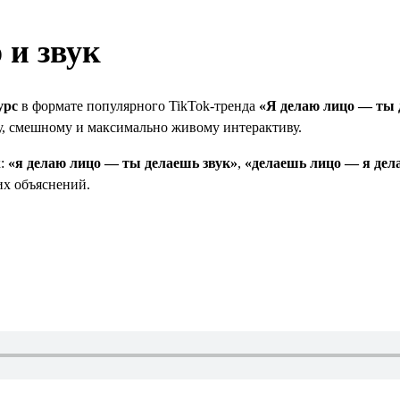
 и звук
урс
в формате популярного TikTok-тренда
«Я делаю лицо — ты 
ому, смешному и максимально живому интерактиву.
к:
«я делаю лицо — ты делаешь звук»
,
«делаешь лицо — я дел
их объяснений.