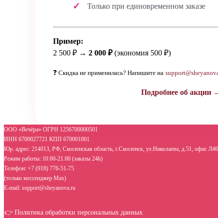
Только при единовременном заказе
Пример:
2 500 ₽ →
2 000 ₽
(экономия 500 ₽)
❓ Скидка не применилась? Напишите на
support@sheyanova
Подробнее об акции 
ООО «Вечёра» ОГРН 1256700000501
ИНН 6700027721 КПП 670001001
Юр. адрес: 214013, РФ, Смоленская область, г.Смоленск, ул.Николаева, д.51, офис Л46
Режим работы: 10.00-21.00 (заказы 24h)
Телефон: +7 (918) 776-51-75
(только мессенджер Max)
E-mail: support@sheyanova.ru
👉 Политика обработки персональных данных