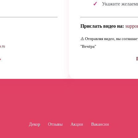
Укажите желаем
Прислать видео на:
suppor
⚠️ Отправляя видео, вы соглаша
.ru
"Вечёра"
→
Декор
Отзывы
Акции
Вакансии