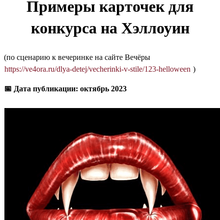
Примеры карточек для
конкурса на Хэллоуин
(по сценарию к вечеринке на сайте Вечёры
https://ve4ora.ru/dlya-detej/vecherinki-v-stile/123-helloween
)
📅 Дата публикации: октябрь 2023