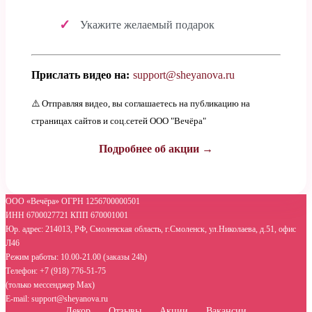
Укажите желаемый подарок
Прислать видео на:
support@sheyanova.ru
⚠️ Отправляя видео, вы соглашаетесь на публикацию на
страницах сайтов и соц.сетей ООО "Вечёра"
Подробнее об акции →
ООО «Вечёра» ОГРН 1256700000501
ИНН 6700027721 КПП 670001001
Юр. адрес: 214013, РФ, Смоленская область, г.Смоленск, ул.Николаева, д.51, офис
Л46
Режим работы: 10.00-21.00 (заказы 24h)
Телефон: +7 (918) 776-51-75
(только мессенджер Max)
E-mail: support@sheyanova.ru
Декор
Отзывы
Акции
Вакансии