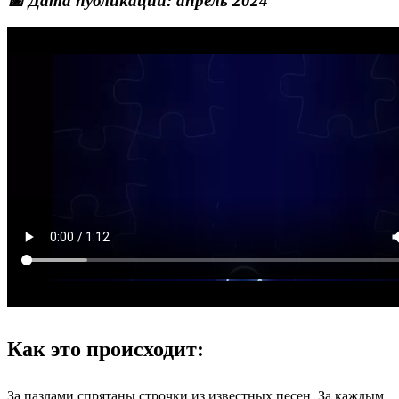
📅 Дата публикации: апрель 2024
Как это происходит:
За пазлами спрятаны строчки из известных песен. За каждым