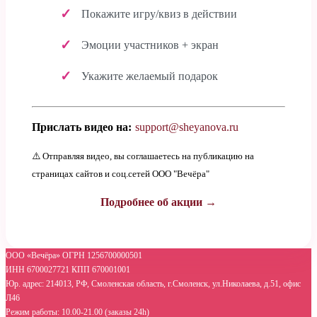
Покажите игру/квиз в действии
Эмоции участников + экран
Укажите желаемый подарок
Прислать видео на:
support@sheyanova.ru
⚠️ Отправляя видео, вы соглашаетесь на публикацию на
страницах сайтов и соц.сетей ООО "Вечёра"
Подробнее об акции →
ООО «Вечёра» ОГРН 1256700000501
ИНН 6700027721 КПП 670001001
Юр. адрес: 214013, РФ, Смоленская область, г.Смоленск, ул.Николаева, д.51, офис
Л46
Режим работы: 10.00-21.00 (заказы 24h)