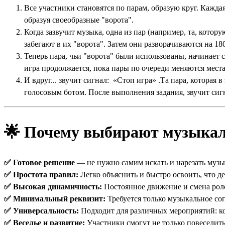
Все участники становятся по парам, образую круг. Кажда
образуя своеобразные "ворота".
Когда зазвучит музыка, одна из пар (например, та, котор
забегают в их "ворота". Затем они разворачиваются на 18
Теперь пара, чьи "ворота" были использованы, начинает с
игра продолжается, пока пары по очереди меняются мест
И вдруг... звучит сигнал: «Стоп игра» .Та пара, которая 
голосовым ботом. После выполнения задания, звучит сигн
🌟
Почему выбирают музыкал
✅ Готовое решение
— не нужно самим искать и нарезать музы
✅ Простота правил:
Легко объяснить и быстро освоить, что д
✅ Высокая динамичность:
Постоянное движение и смена роле
✅ Минимальный реквизит:
Требуется только музыкальное со
✅ Универсальность:
Подходит для различных мероприятий: ко
✅ Веселье и развитие:
Участники смогут не только повеселить