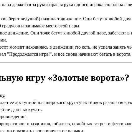
я пара держится за руки: правая рука одного игрока сцеплена с 
ую выберет ведущий) начинает движение. Они бегут к любой друго
0 градусов и занимают место этой пары.
вое движение. Они тоже бегут к любой другой паре, забегают в и
ами.
в этот момент находилась в движении (то есть, не успела занять ч
ал "Продолжается игра!", и все снова начинают бегать в ворота.
ьную игру «Золотые ворота»?
ку.
елает ее доступной для широкого круга участников разного возрас
й не дают заскучать.
провождение.
рпоративов, праздников, юбилеев, семейных встреч и фестивале
ся, но и развить свои творческие навыки.