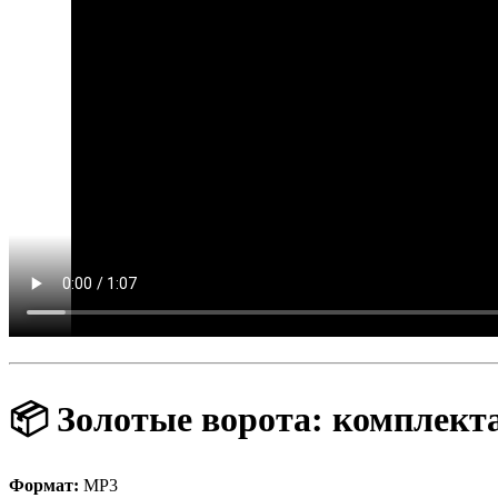
📦
Золотые ворота: комплек
Формат:
MP3