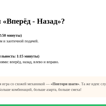
 «Вперёд - Назад»?
2:50 минуты)
м и хаотичной подачей.
льность: 1:15 минуты)
ями: вперёд, назад, влево и вправо.
я игра со схожей механикой —
«Повтори шаги»
. Та же идея: с
. Больше комбинаций, больше азарта, больше смеха!