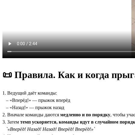
📜 П
равила. Как и когда прыг
1. Ведущий даёт команды:
– «Вперёд!» — прыжок вперёд
– «Назад!» — прыжок назад
2. Вначале команды даются
медленно и по порядку
, чтобы уч
3. Затем
темп ускоряется, команды идут в случайном порядк
`«Вперёд! Назад! Назад! Вперёд! Вперёд!»`