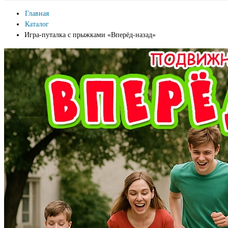
Главная
Каталог
Игра-путалка с прыжками «Вперёд-назад»