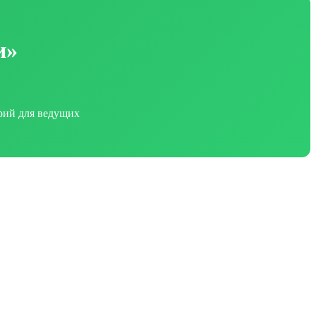
и»
арий для ведущих