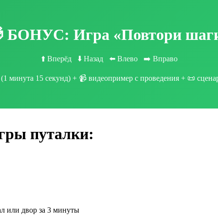
 БОНУС: Игра «Повтори шаг
⬆️ Вперёд ⬇️ Назад ⬅️ Влево ➡️ Вправо
(1 минута 15 секунд) + 📹 видеопример с проведения + 📜 сцен
гры путалки:
л или двор за 3 минуты