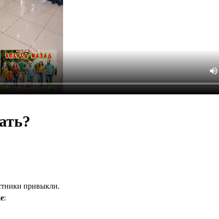
ать?
астники привыкли.
е
: