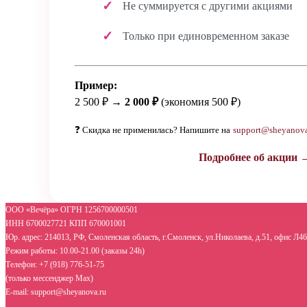
Не суммируется с другими акциями
Только при единовременном заказе
Пример:
2 500 ₽ →
2 000 ₽
(экономия 500 ₽)
❓ Скидка не применилась? Напишите на
support@sheyanova
Подробнее об акции 
ООО «Вечёра» ОГРН 1256700000501
ИНН 6700027721 КПП 670001001
Юр. адрес: 214013, РФ, Смоленская область, г.Смоленск, ул.Николаева, д.51, офис Л46
Режим работы: 10.00-21.00 (заказы 24h)
Телефон: +7 (918) 776-51-75
(только мессенджер Max)
E-mail: support@sheyanova.ru