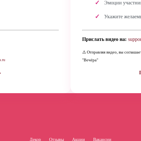
Эмоции участник
Укажите желаем
Прислать видео на:
suppor
⚠️ Отправляя видео, вы соглаша
.ru
"Вечёра"
→
Декор
Отзывы
Акции
Вакансии