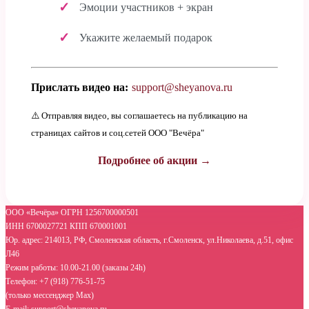
Эмоции участников + экран
Укажите желаемый подарок
Прислать видео на:
support@sheyanova.ru
⚠️ Отправляя видео, вы соглашаетесь на публикацию на
страницах сайтов и соц.сетей ООО "Вечёра"
Подробнее об акции →
ООО «Вечёра» ОГРН 1256700000501
ИНН 6700027721 КПП 670001001
Юр. адрес: 214013, РФ, Смоленская область, г.Смоленск, ул.Николаева, д.51, офис
Л46
Режим работы: 10.00-21.00 (заказы 24h)
Телефон: +7 (918) 776-51-75
(только мессенджер Max)