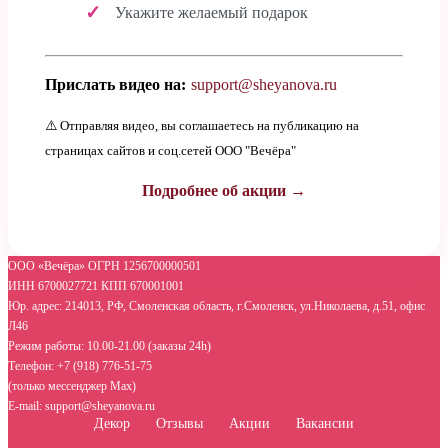
Укажите желаемый подарок
Прислать видео на:
support@sheyanova.ru
⚠️ Отправляя видео, вы соглашаетесь на публикацию на
страницах сайтов и соц.сетей ООО "Вечёра"
Подробнее об акции →
ООО «Вечёра» ОГРН 1256700000501
ИНН 6700027721 КПП 670001001
Юр. адрес: 214013, РФ, Смоленская область, г.Смоленск, ул.Николаева, д.51, офис
Л46
Режим работы: 10.00-21.00 (заказы 24h)
Телефон: +7 (918) 776-51-75
(только мессенджер Max)
E-mail: support@sheyanova.ru
Декор
Отзывы
Акции
Вакансии