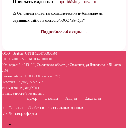
Прислать видео на:
support@sheyanova.ru
⚠️ Отправляя видео, вы соглашаетесь на публикацию на
страницах сайтов и соц.сетей ООО "Вечёра"
Подробнее об акции →
ООО «Вечёра» ОГРН 1256700000501
ИНН 6700027721 КПП 670001001
Юр. адрес: 214013, РФ, Смоленская область, г.Смоленск, ул.Николаева, д.51, офис
Л46
Режим работы: 10.00-21.00 (заказы 24h)
Телефон: +7 (918) 776-51-75
(только мессенджер Max)
E-mail: support@sheyanova.ru
Декор
Отзывы
Акции
Вакансии
👉 Политика обработки персональных данных
👉 Договор оферты