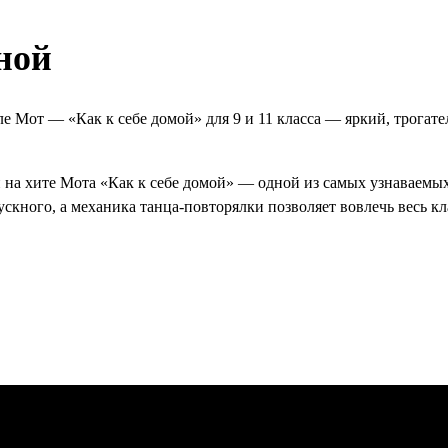
ной
е Мот — «Как к себе домой» для 9 и 11 класса — яркий, трогат
на хите Мота «Как к себе домой» — одной из самых узнаваемых
скного, а механика танца-повторялки позволяет вовлечь весь к