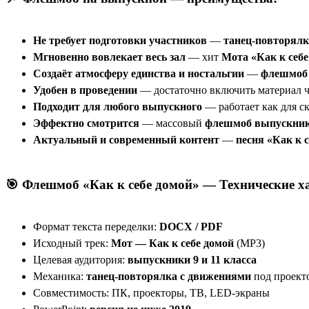
Не требует подготовки участников
—
танец-повторялк
Мгновенно вовлекает весь зал
— хит
Мота «Как к себе
Создаёт атмосферу единства и ностальгии
—
флешмоб 
Удобен в проведении
— достаточно включить материал ч
Подходит для любого выпускного
— работает как для ск
Эффектно смотрится
— массовый
флешмоб выпускни
Актуальный и современный контент
—
песня «Как к 
🎯 Флешмоб «Как к себе домой» —
Технические х
Формат текста переделки:
DOCX / PDF
Исходный трек:
Мот — Как к себе домой
(MP3)
Целевая аудитория:
выпускники 9 и 11 класса
Механика:
танец-повторялка с движениями
под проекто
Совместимость: ПК, проекторы, ТВ, LED-экраны