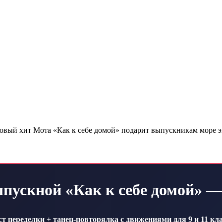
овый хит Мота «Как к себе домой» подарит выпускникам море э
пускной «Как к себе домой» — 
ст переделки + танец-повторялка с движениями для 9 и 11 кла