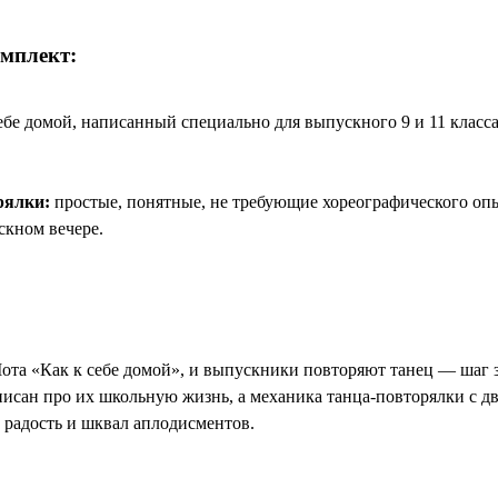
омплект:
ебе домой, написанный специально для выпускного 9 и 11 класс
рялки:
простые, понятные, не требующие хореографического оп
скном вечере.
ота «Как к себе домой», и выпускники повторяют танец — шаг 
писан про их школьную жизнь, а механика танца-повторялки с 
радость и шквал аплодисментов.