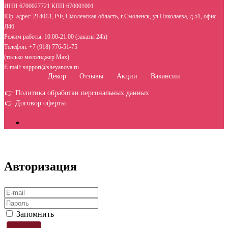
ИНН 6700027721 КПП 670001001
Юр. адрес: 214013, РФ, Смоленская область, г.Смоленск, ул.Николаева, д.51, офис
Л46
Режим работы: 10.00-21.00 (заказы 24h)
Телефон: +7 (918) 776-51-75
(только мессенджер Max)
E-mail: support@sheyanova.ru
Декор
Отзывы
Акции
Вакансии
👉 Политика обработки персональных данных
👉 Договор оферты
Авторизация
Запомнить