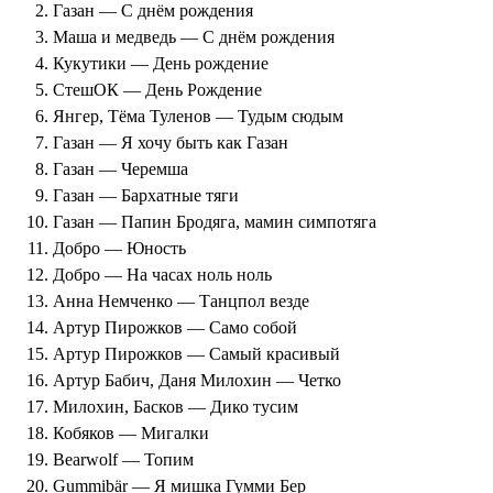
Газан — С днём рождения
Маша и медведь — С днём рождения
Кукутики — День рождение
СтешОК — День Рождение
Янгер, Тёма Туленов — Тудым сюдым
Газан — Я хочу быть как Газан
Газан — Черемша
Газан — Бархатные тяги
Газан — Папин Бродяга, мамин симпотяга
Добро — Юность
Добро — На часах ноль ноль
Анна Немченко — Танцпол везде
Артур Пирожков — Само собой
Артур Пирожков — Самый красивый
Артур Бабич, Даня Милохин — Четко
Милохин, Басков — Дико тусим
Кобяков — Мигалки
Bearwolf — Топим
Gummibär — Я мишка Гумми Бер