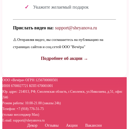
Укажите желаемый подарок
Прислать видео на:
support@sheyanova.ru
⚠️ Отправляя видео, вы соглашаетесь на публикацию на
страницах сайтов и соц.сетей ООО "Вечёра"
Подробнее об акции →
ООО «Вечёра» ОГРН 1256700000501
ИНН 6700027721 КПП 670001001
Юр. адрес: 214013, РФ, Смоленская область, г.Смоленск, ул.Николаева, д.51, офис
Л46
Режим работы: 10.00-21.00 (заказы 24h)
Телефон: +7 (918) 776-51-75
(только мессенджер Max)
E-mail: support@sheyanova.ru
Декор
Отзывы
Акции
Вакансии