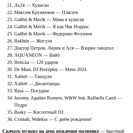
Лх24 — Хулиган
Максим Круженков — Плясать
Galibri & Mavik — Мама я хулиган
Galibri & Mavik — Я как Чак Норрис
Galibri & Mavik — Федерико Феллини
Bakhtin — Жигули
Доктор Петров, Лирик и Ася — Взорви танцпол
AQUANEON — Вайб
Boni.ka — 120 ударов
De Maar, DJ Prezzplay — Мачо 2024
Хабиб — Танцули
Хабиб — Дискотанцы
Rаsа — Погудим
Jaxomy, Agatino Romero, W&W feat. Raffaella Carrà —
Педро
Basky — Кислотный DJ
Стивай, Waleksa — С днём рождения!
Скачать музыку на день рождения мальчику
— быстрый