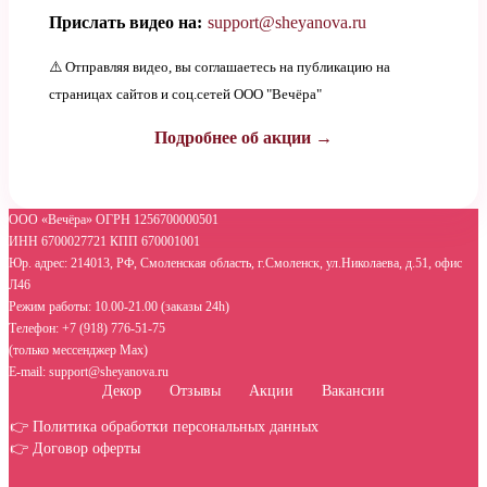
Прислать видео на:
support@sheyanova.ru
⚠️ Отправляя видео, вы соглашаетесь на публикацию на
страницах сайтов и соц.сетей ООО "Вечёра"
Подробнее об акции →
ООО «Вечёра» ОГРН 1256700000501
ИНН 6700027721 КПП 670001001
Юр. адрес: 214013, РФ, Смоленская область, г.Смоленск, ул.Николаева, д.51, офис
Л46
Режим работы: 10.00-21.00 (заказы 24h)
Телефон: +7 (918) 776-51-75
(только мессенджер Max)
E-mail: support@sheyanova.ru
Декор
Отзывы
Акции
Вакансии
👉 Политика обработки персональных данных
👉 Договор оферты