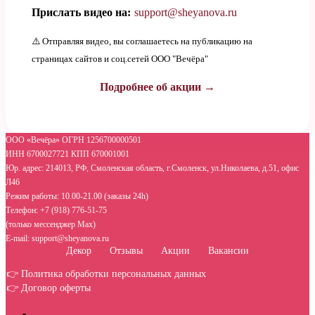
Прислать видео на:
support@sheyanova.ru
⚠️ Отправляя видео, вы соглашаетесь на публикацию на
страницах сайтов и соц.сетей ООО "Вечёра"
Подробнее об акции →
ООО «Вечёра» ОГРН 1256700000501
ИНН 6700027721 КПП 670001001
Юр. адрес: 214013, РФ, Смоленская область, г.Смоленск, ул.Николаева, д.51, офис
Л46
Режим работы: 10.00-21.00 (заказы 24h)
Телефон: +7 (918) 776-51-75
(только мессенджер Max)
E-mail: support@sheyanova.ru
Декор
Отзывы
Акции
Вакансии
👉 Политика обработки персональных данных
👉 Договор оферты