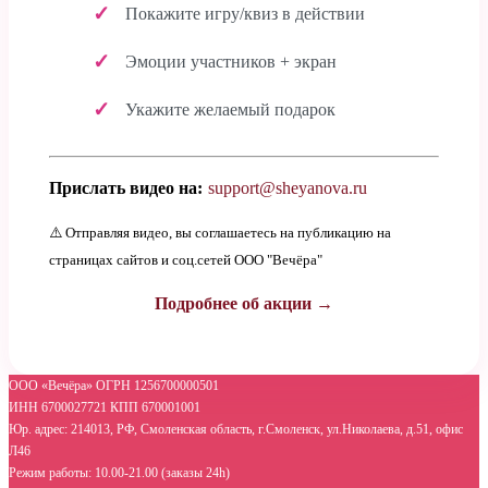
Покажите игру/квиз в действии
Эмоции участников + экран
Укажите желаемый подарок
Прислать видео на:
support@sheyanova.ru
⚠️ Отправляя видео, вы соглашаетесь на публикацию на
страницах сайтов и соц.сетей ООО "Вечёра"
Подробнее об акции →
ООО «Вечёра» ОГРН 1256700000501
ИНН 6700027721 КПП 670001001
Юр. адрес: 214013, РФ, Смоленская область, г.Смоленск, ул.Николаева, д.51, офис
Л46
Режим работы: 10.00-21.00 (заказы 24h)