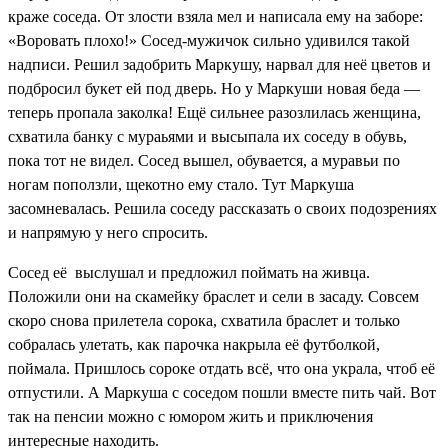
краже соседа. От злости взяла мел и написала ему на заборе:
«Воровать плохо!» Сосед-мужичок сильно удивился такой
надписи. Решил задобрить Маркушу, нарвал для неё цветов и
подбросил букет ей под дверь. Но у Маркуши новая беда —
теперь пропала заколка! Ещё сильнее разозлилась женщина,
схватила банку с мураьями и высыпала их соседу в обувь,
пока тот не видел. Сосед вышел, обувается, а муравьи по
ногам поползли, щекотно ему стало. Тут Маркуша
засомневалась. Решила соседу рассказать о своих подозрениях
и напрямую у него спросить.
Сосед её выслушал и предложил поймать на живца.
Положили они на скамейку браслет и сели в засаду. Совсем
скоро снова прилетела сорока, схватила браслет и только
собралась улетать, как парочка накрыла её футболкой,
поймала. Пришлось сороке отдать всё, что она украла, чтоб её
отпустили. А Маркуша с соседом пошли вместе пить чай. Вот
так на пенсии можно с юмором жить и приключения
интересные находить.