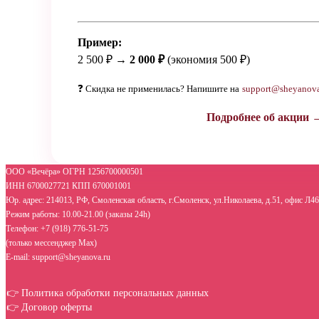
Пример:
2 500 ₽ →
2 000 ₽
(экономия 500 ₽)
❓ Скидка не применилась? Напишите на
support@sheyanova
Подробнее об акции 
ООО «Вечёра» ОГРН 1256700000501
ИНН 6700027721 КПП 670001001
Юр. адрес: 214013, РФ, Смоленская область, г.Смоленск, ул.Николаева, д.51, офис Л46
Режим работы: 10.00-21.00 (заказы 24h)
Телефон: +7 (918) 776-51-75
(только мессенджер Max)
E-mail: support@sheyanova.ru
👉 Политика обработки персональных данных
👉 Договор оферты