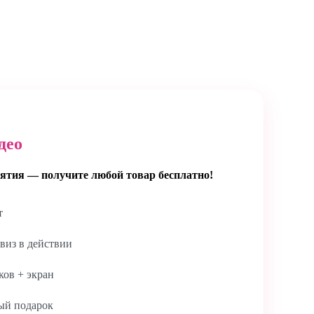
део
ятия — получите любой товар бесплатно!
т
виз в действии
ов + экран
ый подарок