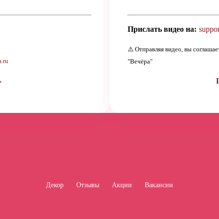
Прислать видео на:
suppor
⚠️ Отправляя видео, вы соглаша
.ru
"Вечёра"
→
Декор
Отзывы
Акции
Вакансии