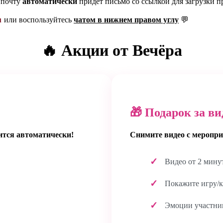
 почту
автоматически
придёт письмо со ссылкой для загрузки п
u
или воспользуйтесь
чатом в нижнем правом углу
💬
🔥 Акции от Вечёра
🎁 Подарок за ви
ится автоматически!
Снимите видео с меропри
Видео от 2 мину
Покажите игру/к
Эмоции участник