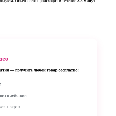
родукта. Обычно это происходит в течение
2-5 минут
део
ятия — получите любой товар бесплатно!
т
виз в действии
ов + экран