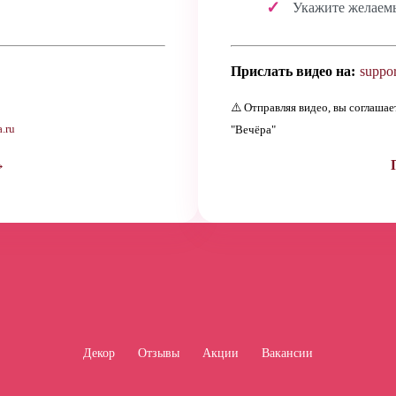
Укажите желаем
Прислать видео на:
suppor
⚠️ Отправляя видео, вы соглаша
.ru
"Вечёра"
→
Декор
Отзывы
Акции
Вакансии