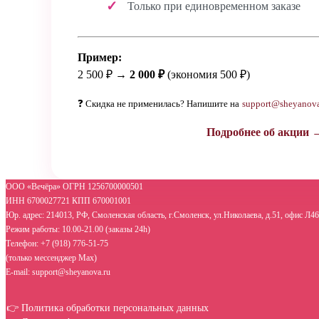
Только при единовременном заказе
Пример:
2 500 ₽ →
2 000 ₽
(экономия 500 ₽)
❓ Скидка не применилась? Напишите на
support@sheyanova
Подробнее об акции 
ООО «Вечёра» ОГРН 1256700000501
ИНН 6700027721 КПП 670001001
Юр. адрес: 214013, РФ, Смоленская область, г.Смоленск, ул.Николаева, д.51, офис Л46
Режим работы: 10.00-21.00 (заказы 24h)
Телефон: +7 (918) 776-51-75
(только мессенджер Max)
E-mail: support@sheyanova.ru
👉 Политика обработки персональных данных