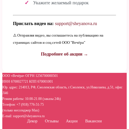
Укажите желаемый подарок
Прислать видео на:
support@sheyanova.ru
⚠️ Отправляя видео, вы соглашаетесь на публикацию на
страницах сайтов и соц.сетей ООО "Вечёра"
Подробнее об акции →
ООО «Вечёра» ОГРН 1256700000501
ИНН 6700027721 КПП 670001001
Юр. адрес: 214013, РФ, Смоленская область, г.Смоленск, ул.Николаева, д.51, офис
Л46
Режим работы: 10.00-21.00 (заказы 24h)
Телефон: +7 (918) 776-51-75
(только мессенджер Max)
E-mail: support@sheyanova.ru
Декор
Отзывы
Акции
Вакансии