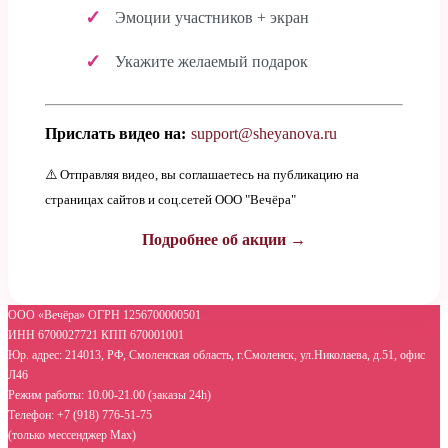
Эмоции участников + экран
Укажите желаемый подарок
Прислать видео на:
support@sheyanova.ru
⚠️ Отправляя видео, вы соглашаетесь на публикацию на
страницах сайтов и соц.сетей ООО "Вечёра"
Подробнее об акции →
ООО «Вечёра» ОГРН 1256700000501
ИНН 6700027721 КПП 670001001
Юр. адрес: 214013, РФ, Смоленская область, г.Смоленск, ул.Николаева, д.51, офис
Л46
Режим работы: 10.00-21.00 (заказы 24h)
Телефон: +7 (918) 776-51-75
(только мессенджер Max)